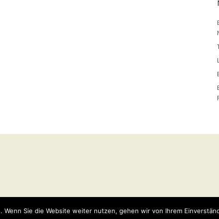
y
WordPress
Theme: Weta von
Elmastudio
.
. Wenn Sie die Website weiter nutzen, gehen wir von Ihrem Einverständ