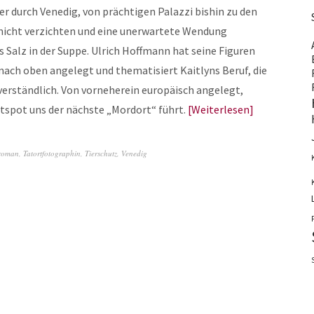
er durch Venedig, von prächtigen Palazzi bishin zu den
nicht verzichten und eine unerwartete Wendung
 Salz in der Suppe. Ulrich Hoffmann hat seine Figuren
ach oben angelegt und thematisiert Kaitlyns Beruf, die
erständlich. Von vorneherein europäisch angelegt,
tspot uns der nächste „Mordort“ führt.
Weiterlesen
lroman
,
Tatortfotographin
,
Tierschutz
,
Venedig