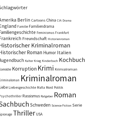
Schlagwörter
Amerika
Berlin
China
Cartoons
CIA
Drama
England
Familiendrama
Familie
Familiengeschichte
Feminismus
Frankfurt
Frankreich
Freundschaft
Historienroman
Historischer Kriminalroman
Historischer Roman
Italien
Humor
Kochbuch
Jugendbuch
Kalter Krieg
Kinderbuch
Krimi
Korruption
Krimialroman
Komödie
Kriminalroman
Kriminaloman
Liebe
Liebesgeschichte
Mafia
Mord
Politik
Roman
Rassismus
Psychothriller
Ratgeber
Sachbuch
Schweden
Serie
Science Fiction
Thriller
USA
Spionage