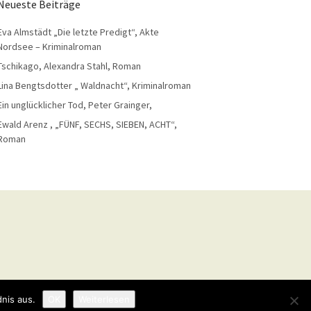
Neueste Beiträge
Eva Almstädt „Die letzte Predigt“, Akte
Nordsee – Kriminalroman
Tschikago, Alexandra Stahl, Roman
Lina Bengtsdotter „ Waldnacht“, Kriminalroman
Ein unglücklicher Tod, Peter Grainger,
Ewald Arenz , „FÜNF, SECHS, SIEBEN, ACHT“,
Roman
nis aus.
OK
Weiterlesen