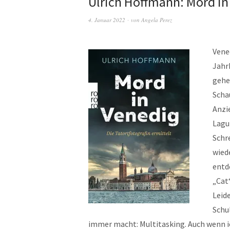
Ulrich Hoffmann: Mord in
4. Januar 2022
von
Angela Perez
Vene
Jahr
gehe
Scha
Anzi
Lagu
Schr
wied
entd
„Cat
Leid
Schu
immer macht: Multitasking. Auch wenn ic