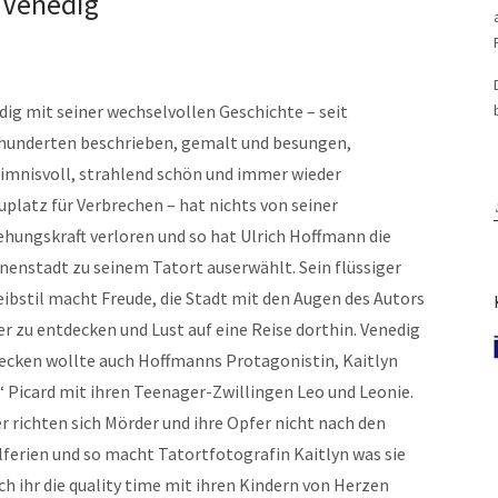
 Venedig
dig mit seiner wechselvollen Geschichte – seit
hunderten beschrieben, gemalt und besungen,
imnisvoll, strahlend schön und immer wieder
uplatz für Verbrechen – hat nichts von seiner
ehungskraft verloren und so hat Ulrich Hoffmann die
nenstadt zu seinem Tatort auserwählt. Sein flüssiger
eibstil macht Freude, die Stadt mit den Augen des Autors
er zu entdecken und Lust auf eine Reise dorthin. Venedig
ecken wollte auch Hoffmanns Protagonistin, Kaitlyn
“ Picard mit ihren Teenager-Zwillingen Leo und Leonie.
er richten sich Mörder und ihre Opfer nicht nach den
lferien und so macht Tatortfotografin Kaitlyn was sie
h ihr die quality time mit ihren Kindern von Herzen