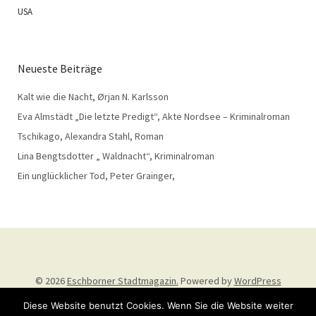
USA
Neueste Beiträge
Kalt wie die Nacht, Ørjan N. Karlsson
Eva Almstädt „Die letzte Predigt“, Akte Nordsee – Kriminalroman
Tschikago, Alexandra Stahl, Roman
Lina Bengtsdotter „ Waldnacht“, Kriminalroman
Ein unglücklicher Tod, Peter Grainger,
© 2026
Eschborner Stadtmagazin.
Powered by
WordPress
Theme: Weta von
Elmastudio
.
Diese Website benutzt Cookies. Wenn Sie die Website weiter