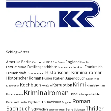
Schlagwörter
England
Amerika
Berlin
China
Cartoons
Familie
CIA
Drama
Familiengeschichte
Frankreich
Familiendrama
Feminismus
Frankfurt
Historischer Kriminalroman
Freundschaft
Historienroman
Historischer Roman
Italien
Humor
Jugendbuch
Kalter Krieg
Krimi
Kochbuch
Korruption
Krimialroman
Komödie
Kinderbuch
Kriminalroman
Liebe
Liebesgeschichte
Kriminaloman
Roman
Rassismus
Psychothriller
Mafia
Mord
Politik
Ratgeber
Sachbuch
Thriller
Schweden
Serie
Spionage
Science Fiction