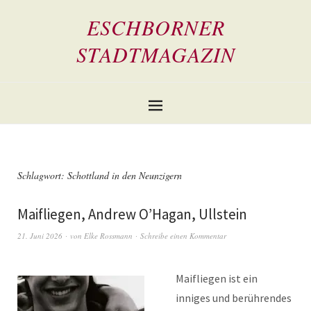
ESCHBORNER
STADTMAGAZIN
Schlagwort:
Schottland in den Neunzigern
Maifliegen, Andrew O’Hagan, Ullstein
21. Juni 2026
von
Elke Rossmann
Schreibe einen Kommentar
Maifliegen ist ein
inniges und berührendes