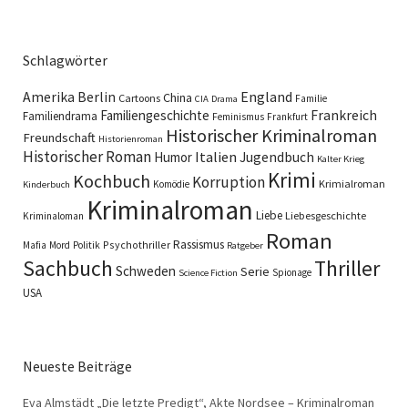
Schlagwörter
England
Amerika
Berlin
China
Cartoons
Familie
CIA
Drama
Familiengeschichte
Frankreich
Familiendrama
Feminismus
Frankfurt
Historischer Kriminalroman
Freundschaft
Historienroman
Historischer Roman
Italien
Humor
Jugendbuch
Kalter Krieg
Krimi
Kochbuch
Korruption
Krimialroman
Komödie
Kinderbuch
Kriminalroman
Liebe
Liebesgeschichte
Kriminaloman
Roman
Rassismus
Psychothriller
Mafia
Mord
Politik
Ratgeber
Sachbuch
Thriller
Schweden
Serie
Spionage
Science Fiction
USA
Neueste Beiträge
Eva Almstädt „Die letzte Predigt“, Akte Nordsee – Kriminalroman