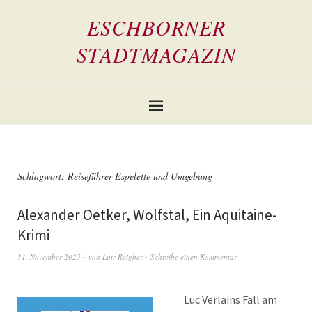
ESCHBORNER
STADTMAGAZIN
Schlagwort:
Reiseführer Espelette und Umgebung
Alexander Oetker, Wolfstal, Ein Aquitaine-
Krimi
11. November 2025
von
Lutz Reigber
Schreibe einen Kommentar
Luc Verlains Fall am