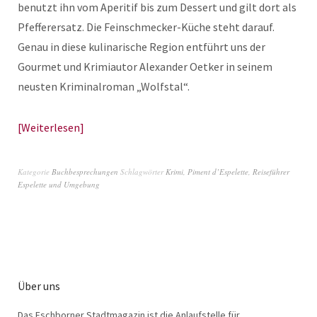
benutzt ihn vom Aperitif bis zum Dessert und gilt dort als
Pfefferersatz. Die Feinschmecker-Küche steht darauf.
Genau in diese kulinarische Region entführt uns der
Gourmet und Krimiautor Alexander Oetker in seinem
neusten Kriminalroman „Wolfstal“.
Weiterlesen
Kategorie
Buchbesprechungen
Schlagwörter
Krimi
,
Piment d’Espelette
,
Reiseführer
Espelette und Umgebung
Über uns
Das Eschborner Stadtmagazin ist die Anlaufstelle für