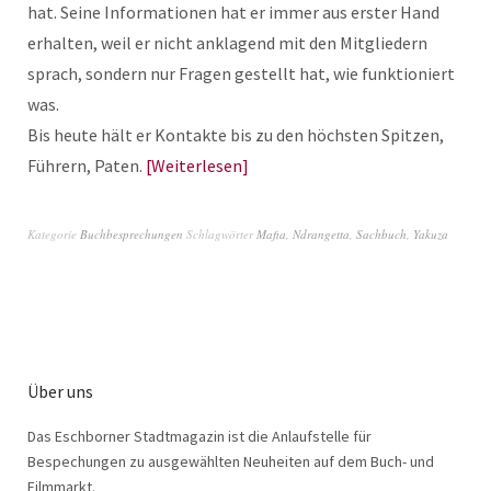
hat. Seine Informationen hat er immer aus erster Hand
erhalten, weil er nicht anklagend mit den Mitgliedern
sprach, sondern nur Fragen gestellt hat, wie funktioniert
was.
Bis heute hält er Kontakte bis zu den höchsten Spitzen,
Führern, Paten.
Weiterlesen
Kategorie
Buchbesprechungen
Schlagwörter
Mafia
,
Ndrangetta
,
Sachbuch
,
Yakuza
Über uns
Das Eschborner Stadtmagazin ist die Anlaufstelle für
Bespechungen zu ausgewählten Neuheiten auf dem Buch- und
Filmmarkt.