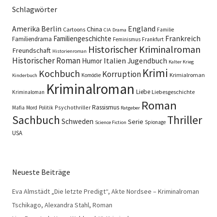
Schlagwörter
England
Amerika
Berlin
China
Cartoons
Familie
CIA
Drama
Familiengeschichte
Frankreich
Familiendrama
Feminismus
Frankfurt
Historischer Kriminalroman
Freundschaft
Historienroman
Historischer Roman
Italien
Humor
Jugendbuch
Kalter Krieg
Krimi
Kochbuch
Korruption
Krimialroman
Komödie
Kinderbuch
Kriminalroman
Liebe
Liebesgeschichte
Kriminaloman
Roman
Rassismus
Psychothriller
Mafia
Mord
Politik
Ratgeber
Sachbuch
Thriller
Schweden
Serie
Spionage
Science Fiction
USA
Neueste Beiträge
Eva Almstädt „Die letzte Predigt“, Akte Nordsee – Kriminalroman
Tschikago, Alexandra Stahl, Roman