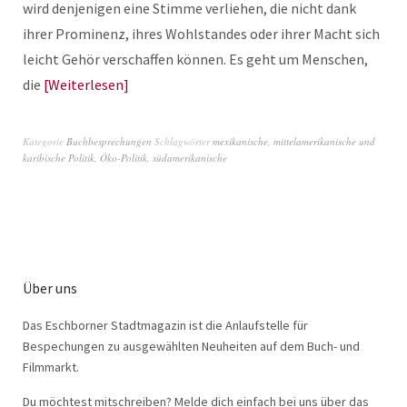
wird denjenigen eine Stimme verliehen, die nicht dank
ihrer Prominenz, ihres Wohlstandes oder ihrer Macht sich
leicht Gehör verschaffen können. Es geht um Menschen,
die
Weiterlesen
Kategorie
Buchbesprechungen
Schlagwörter
mexikanische
,
mittelamerikanische und
karibische Politik
,
Öko-Politik
,
südamerikanische
Über uns
Das Eschborner Stadtmagazin ist die Anlaufstelle für
Bespechungen zu ausgewählten Neuheiten auf dem Buch- und
Filmmarkt.
Du möchtest mitschreiben? Melde dich einfach bei uns über das