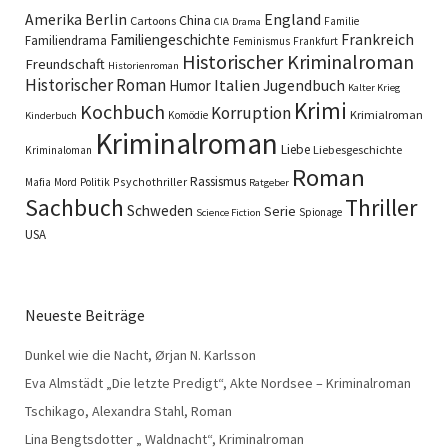
England
Amerika
Berlin
China
Cartoons
Familie
CIA
Drama
Familiengeschichte
Frankreich
Familiendrama
Feminismus
Frankfurt
Historischer Kriminalroman
Freundschaft
Historienroman
Historischer Roman
Italien
Humor
Jugendbuch
Kalter Krieg
Krimi
Kochbuch
Korruption
Krimialroman
Komödie
Kinderbuch
Kriminalroman
Liebe
Liebesgeschichte
Kriminaloman
Roman
Rassismus
Psychothriller
Mafia
Mord
Politik
Ratgeber
Sachbuch
Thriller
Schweden
Serie
Spionage
Science Fiction
USA
Neueste Beiträge
Dunkel wie die Nacht, Ørjan N. Karlsson
Eva Almstädt „Die letzte Predigt“, Akte Nordsee – Kriminalroman
Tschikago, Alexandra Stahl, Roman
Lina Bengtsdotter „ Waldnacht“, Kriminalroman