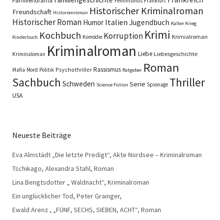
Familiendrama
Feminismus
Frankfurt
Historischer Kriminalroman
Freundschaft
Historienroman
Historischer Roman
Italien
Humor
Jugendbuch
Kalter Krieg
Krimi
Kochbuch
Korruption
Krimialroman
Komödie
Kinderbuch
Kriminalroman
Liebe
Liebesgeschichte
Kriminaloman
Roman
Rassismus
Psychothriller
Mafia
Mord
Politik
Ratgeber
Sachbuch
Thriller
Schweden
Serie
Spionage
Science Fiction
USA
Neueste Beiträge
Eva Almstädt „Die letzte Predigt“, Akte Nordsee – Kriminalroman
Tschikago, Alexandra Stahl, Roman
Lina Bengtsdotter „ Waldnacht“, Kriminalroman
Ein unglücklicher Tod, Peter Grainger,
Ewald Arenz , „FÜNF, SECHS, SIEBEN, ACHT“, Roman