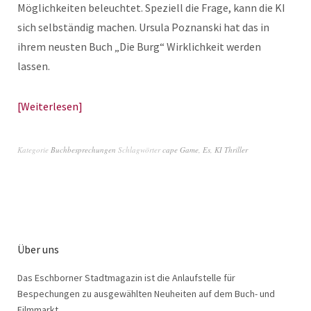
Möglichkeiten beleuchtet. Speziell die Frage, kann die KI
sich selbständig machen. Ursula Poznanski hat das in
ihrem neusten Buch „Die Burg“ Wirklichkeit werden
lassen.
Weiterlesen
Kategorie
Buchbesprechungen
Schlagwörter
cape Game
,
Es
,
KI Thriller
Über uns
Das Eschborner Stadtmagazin ist die Anlaufstelle für
Bespechungen zu ausgewählten Neuheiten auf dem Buch- und
Filmmarkt.