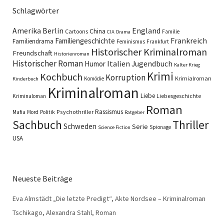
Schlagwörter
England
Amerika
Berlin
China
Cartoons
Familie
CIA
Drama
Familiengeschichte
Frankreich
Familiendrama
Feminismus
Frankfurt
Historischer Kriminalroman
Freundschaft
Historienroman
Historischer Roman
Italien
Humor
Jugendbuch
Kalter Krieg
Krimi
Kochbuch
Korruption
Krimialroman
Komödie
Kinderbuch
Kriminalroman
Liebe
Liebesgeschichte
Kriminaloman
Roman
Rassismus
Psychothriller
Mafia
Mord
Politik
Ratgeber
Sachbuch
Thriller
Schweden
Serie
Spionage
Science Fiction
USA
Neueste Beiträge
Eva Almstädt „Die letzte Predigt“, Akte Nordsee – Kriminalroman
Tschikago, Alexandra Stahl, Roman