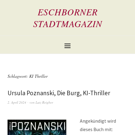
ESCHBORNER
STADTMAGAZIN
Schlagwort:
KI Thriller
Ursula Poznanski, Die Burg, KI-Thriller
2. April 2024
von
Lutz Reigber
Angekündigt wird
dieses Buch mit: