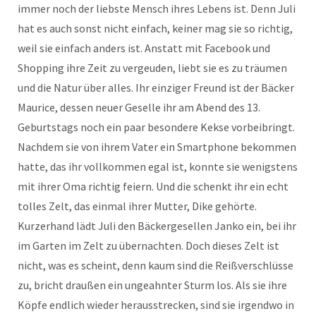
immer noch der liebste Mensch ihres Lebens ist. Denn Juli
hat es auch sonst nicht einfach, keiner mag sie so richtig,
weil sie einfach anders ist. Anstatt mit Facebook und
Shopping ihre Zeit zu vergeuden, liebt sie es zu träumen
und die Natur über alles. Ihr einziger Freund ist der Bäcker
Maurice, dessen neuer Geselle ihr am Abend des 13.
Geburtstags noch ein paar besondere Kekse vorbeibringt.
Nachdem sie von ihrem Vater ein Smartphone bekommen
hatte, das ihr vollkommen egal ist, konnte sie wenigstens
mit ihrer Oma richtig feiern. Und die schenkt ihr ein echt
tolles Zelt, das einmal ihrer Mutter, Dike gehörte.
Kurzerhand lädt Juli den Bäckergesellen Janko ein, bei ihr
im Garten im Zelt zu übernachten. Doch dieses Zelt ist
nicht, was es scheint, denn kaum sind die Reißverschlüsse
zu, bricht draußen ein ungeahnter Sturm los. Als sie ihre
Köpfe endlich wieder herausstrecken, sind sie irgendwo in