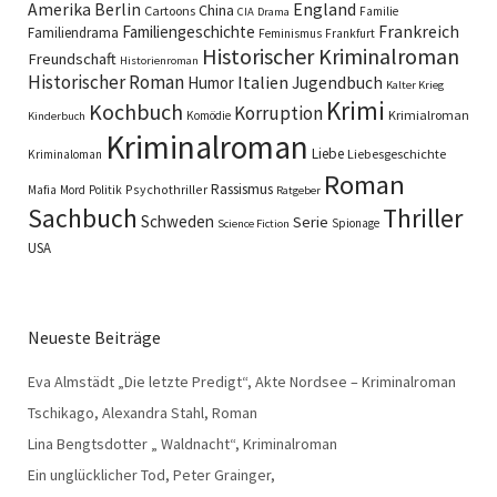
England
Amerika
Berlin
China
Cartoons
Familie
CIA
Drama
Familiengeschichte
Frankreich
Familiendrama
Feminismus
Frankfurt
Historischer Kriminalroman
Freundschaft
Historienroman
Historischer Roman
Italien
Humor
Jugendbuch
Kalter Krieg
Krimi
Kochbuch
Korruption
Krimialroman
Komödie
Kinderbuch
Kriminalroman
Liebe
Liebesgeschichte
Kriminaloman
Roman
Rassismus
Psychothriller
Mafia
Mord
Politik
Ratgeber
Sachbuch
Thriller
Schweden
Serie
Spionage
Science Fiction
USA
Neueste Beiträge
Eva Almstädt „Die letzte Predigt“, Akte Nordsee – Kriminalroman
Tschikago, Alexandra Stahl, Roman
Lina Bengtsdotter „ Waldnacht“, Kriminalroman
Ein unglücklicher Tod, Peter Grainger,