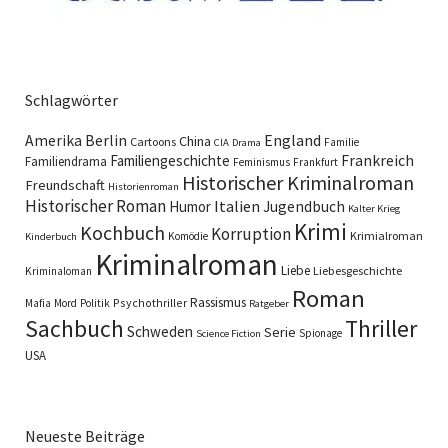
Schlagwörter
England
Amerika
Berlin
China
Cartoons
Familie
CIA
Drama
Familiengeschichte
Frankreich
Familiendrama
Feminismus
Frankfurt
Historischer Kriminalroman
Freundschaft
Historienroman
Historischer Roman
Italien
Humor
Jugendbuch
Kalter Krieg
Krimi
Kochbuch
Korruption
Krimialroman
Komödie
Kinderbuch
Kriminalroman
Liebe
Liebesgeschichte
Kriminaloman
Roman
Rassismus
Psychothriller
Mafia
Mord
Politik
Ratgeber
Sachbuch
Thriller
Schweden
Serie
Spionage
Science Fiction
USA
Neueste Beiträge