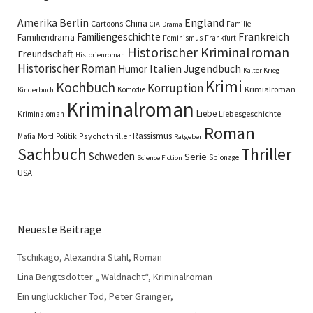
England
Amerika
Berlin
China
Cartoons
Familie
CIA
Drama
Familiengeschichte
Frankreich
Familiendrama
Feminismus
Frankfurt
Historischer Kriminalroman
Freundschaft
Historienroman
Historischer Roman
Italien
Humor
Jugendbuch
Kalter Krieg
Krimi
Kochbuch
Korruption
Krimialroman
Komödie
Kinderbuch
Kriminalroman
Liebe
Liebesgeschichte
Kriminaloman
Roman
Rassismus
Psychothriller
Mafia
Mord
Politik
Ratgeber
Sachbuch
Thriller
Schweden
Serie
Spionage
Science Fiction
USA
Neueste Beiträge
Tschikago, Alexandra Stahl, Roman
Lina Bengtsdotter „ Waldnacht“, Kriminalroman
Ein unglücklicher Tod, Peter Grainger,