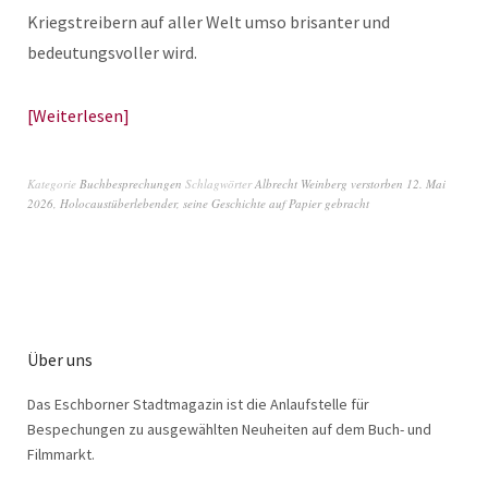
Kriegstreibern auf aller Welt umso brisanter und
bedeutungsvoller wird.
Weiterlesen
Kategorie
Buchbesprechungen
Schlagwörter
Albrecht Weinberg verstorben 12. Mai
2026
,
Holocaustüberlebender
,
seine Geschichte auf Papier gebracht
Über uns
Das Eschborner Stadtmagazin ist die Anlaufstelle für
Bespechungen zu ausgewählten Neuheiten auf dem Buch- und
Filmmarkt.