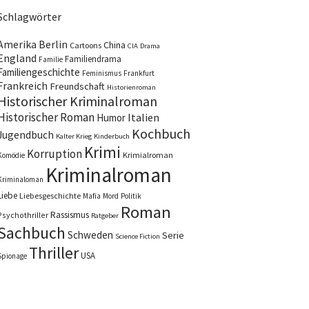
Schlagwörter
Amerika
Berlin
China
Cartoons
CIA
Drama
England
Familiendrama
Familie
Familiengeschichte
Feminismus
Frankfurt
Frankreich
Freundschaft
Historienroman
Historischer Kriminalroman
Historischer Roman
Italien
Humor
Kochbuch
Jugendbuch
Kalter Krieg
Kinderbuch
Krimi
Korruption
Krimialroman
Komödie
Kriminalroman
Kriminaloman
Liebe
Liebesgeschichte
Mafia
Mord
Politik
Roman
Rassismus
Psychothriller
Ratgeber
Sachbuch
Schweden
Serie
Science Fiction
Thriller
USA
Spionage