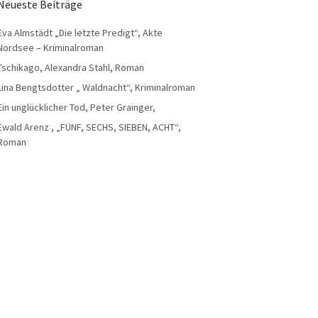
Neueste Beiträge
Eva Almstädt „Die letzte Predigt“, Akte
Nordsee – Kriminalroman
Tschikago, Alexandra Stahl, Roman
Lina Bengtsdotter „ Waldnacht“, Kriminalroman
Ein unglücklicher Tod, Peter Grainger,
Ewald Arenz , „FÜNF, SECHS, SIEBEN, ACHT“,
Roman