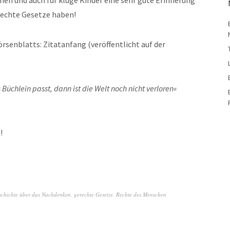
enen und auch für kluge Kinder eine sehr gute Erinnerung
gerechte Gesetze haben!
örsenblatts: Zitatanfang (veröffentlicht auf der
 Büchlein passt, dann ist die Welt noch nicht verloren«
!
schichte über das Nachdenken
,
gerechte Gesetze
,
Rechte des Menschen