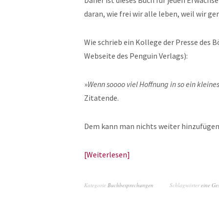
Daher ist dieses Buch für jeden Erwachs
daran, wie frei wir alle leben, weil wir 
Wie schrieb ein Kollege der Presse des B
Webseite des Penguin Verlags):
»
Wenn soooo viel Hoffnung in so ein kleines
Zitatende.
Dem kann man nichts weiter hinzufügen
Weiterlesen
Kategorie
Buchbesprechungen
Schlagwörter
eine Ge