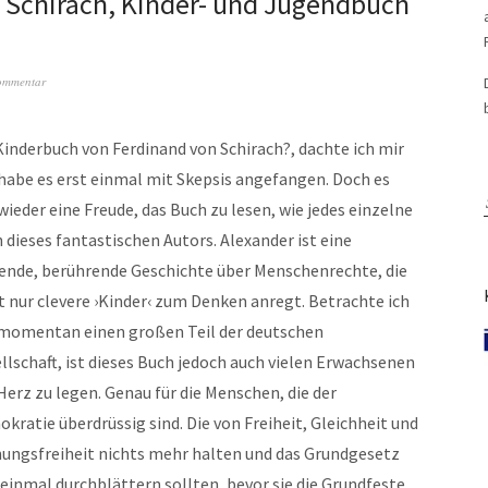
 Schirach, Kinder- und Jugendbuch
Kommentar
Kinderbuch von Ferdinand von Schirach?, dachte ich mir
habe es erst einmal mit Skepsis angefangen. Doch es
wieder eine Freude, das Buch zu lesen, wie jedes einzelne
 dieses fantastischen Autors. Alexander ist eine
ende, berührende Geschichte über Menschenrechte, die
t nur clevere ›Kinder‹ zum Denken anregt. Betrachte ich
momentan einen großen Teil der deutschen
llschaft, ist dieses Buch jedoch auch vielen Erwachsenen
Herz zu legen. Genau für die Menschen, die der
kratie überdrüssig sind. Die von Freiheit, Gleichheit und
ungsfreiheit nichts mehr halten und das Grundgesetz
 einmal durchblättern sollten, bevor sie die Grundfeste