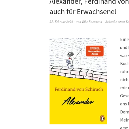
Alexander, Ferdinand von
auch für Erwachsene!
25. Februar 2026
von
Elke Rossmann
Schreibe einen 
Ein 
und 
war 
Buch
rühr
nich
mir 
Gese
ans 
Demo
Mein
erst