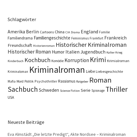
Schlagwörter
England
Amerika
Berlin
China
Cartoons
Familie
CIA
Drama
Familiengeschichte
Frankreich
Familiendrama
Feminismus
Frankfurt
Historischer Kriminalroman
Freundschaft
Historienroman
Historischer Roman
Italien
Humor
Jugendbuch
Kalter Krieg
Krimi
Kochbuch
Korruption
Krimialroman
Komödie
Kinderbuch
Kriminalroman
Liebe
Liebesgeschichte
Kriminaloman
Roman
Rassismus
Psychothriller
Mafia
Mord
Politik
Ratgeber
Sachbuch
Thriller
Schweden
Serie
Spionage
Science Fiction
USA
Neueste Beiträge
Eva Almstädt „Die letzte Predigt“, Akte Nordsee – Kriminalroman