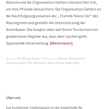
Akteure und die Organisation Gehlen mischen hier mit,
um ihre Pfründe abzusichern. Die Organisation Gehlen ist
die Nachfolgeorganisation der „ Fremde Heere Ost“ des
Naziregimes und genießt die Unterstützung der
Amerikaner. Die Sowjets üben auf ihrem Territorium ein
gnadenloses Regime aus, dass über Leichen geht.
Spannende Unterhaltung.
Weiterlesen
Kategorie
Buchbesprechungen
Schlagwörter
Adenauer
,
Bundesamt für
Verfassungsschutz
,
CIA
,
Historischer Kriminalroman
,
Kalter Krieg
Über uns
Das Eschborner Stadtmagazin ist die Anlaufstelle für