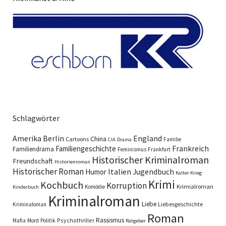
Schlagwörter
England
Amerika
Berlin
China
Cartoons
Familie
CIA
Drama
Familiengeschichte
Frankreich
Familiendrama
Feminismus
Frankfurt
Historischer Kriminalroman
Freundschaft
Historienroman
Historischer Roman
Italien
Humor
Jugendbuch
Kalter Krieg
Krimi
Kochbuch
Korruption
Krimialroman
Komödie
Kinderbuch
Kriminalroman
Liebe
Liebesgeschichte
Kriminaloman
Roman
Rassismus
Psychothriller
Mafia
Mord
Politik
Ratgeber