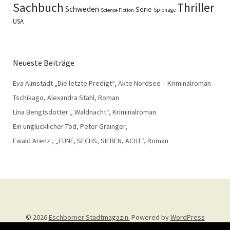
Sachbuch
Thriller
Schweden
Serie
Spionage
Science Fiction
USA
Neueste Beiträge
Eva Almstädt „Die letzte Predigt“, Akte Nordsee – Kriminalroman
Tschikago, Alexandra Stahl, Roman
Lina Bengtsdotter „ Waldnacht“, Kriminalroman
Ein unglücklicher Tod, Peter Grainger,
Ewald Arenz , „FÜNF, SECHS, SIEBEN, ACHT“, Roman
© 2026
Eschborner Stadtmagazin.
Powered by
WordPress
Theme: Weta von
Elmastudio
.