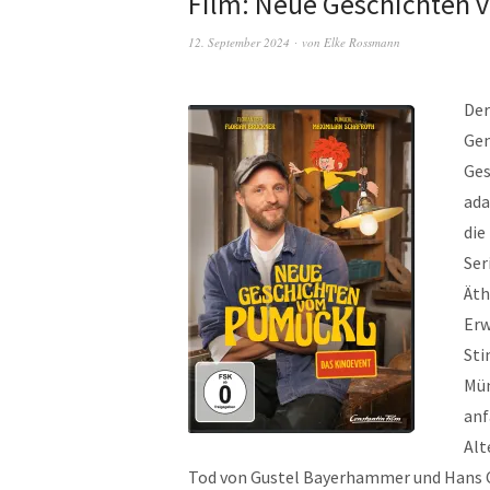
Film: Neue Geschichten 
12. September 2024
von
Elke Rossmann
Der
Gen
Ges
ada
die
Ser
Äth
Erw
Sti
Mün
anf
Alt
Tod von Gustel Bayerhammer und Hans C