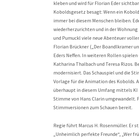
kleben und wird für Florian Eder sichtba
Koboldsgesetz besagt: Wenn ein Kobold 
immer bei diesem Menschen bleiben. Ede
wiederherzurichten und in der Wohnung 
und Pumuckl viele neue Abenteuer voller
Florian Brückner („Der Boandlkramer un
Eders Neffen. In weiteren Rollen spielen
Katharina Thalbach und Teresa Rizos. B
modernisiert. Das Schauspiel und die St
Vorlage für die Animation des Kobolds
überhaupt in diesem Umfang mittels KI 
Stimme von Hans Clarin umgewandelt. F
Stimmversionen zum Schauen bereit.
Regie führt Marcus H. Rosenmüller. Er st
„Unheimlich perfekte Freunde“, „Wer früh