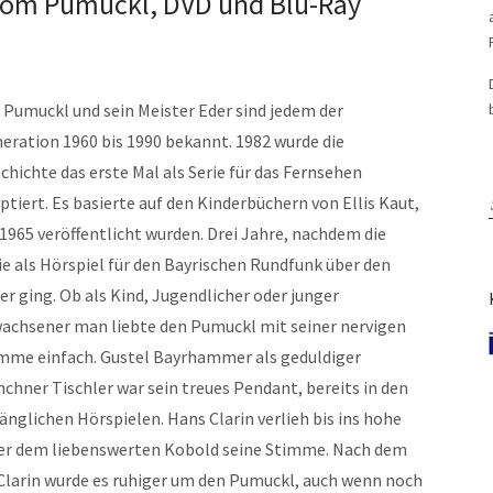
vom Pumuckl, DVD und Blu-Ray
 Pumuckl und sein Meister Eder sind jedem der
eration 1960 bis 1990 bekannt. 1982 wurde die
chichte das erste Mal als Serie für das Fernsehen
ptiert. Es basierte auf den Kinderbüchern von Ellis Kaut,
 1965 veröffentlicht wurden. Drei Jahre, nachdem die
ie als Hörspiel für den Bayrischen Rundfunk über den
er ging. Ob als Kind, Jugendlicher oder junger
achsener man liebte den Pumuckl mit seiner nervigen
mme einfach. Gustel Bayrhammer als geduldiger
chner Tischler war sein treues Pendant, bereits in den
änglichen Hörspielen. Hans Clarin verlieh bis ins hohe
er dem liebenswerten Kobold seine Stimme. Nach dem
larin wurde es ruhiger um den Pumuckl, auch wenn noch