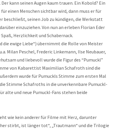
r. Der kann seinen Augen kaum trauen. Ein Kobold? Ein
für einen Menschen sichtbar wird, dann muss er für
r beschließt, seinen Job zu kündigen, die Werkstatt
darüber einzuziehen. Von nun an erleben Florian Eder
 Spaß, Herzlichkeit und Schabernack.
d die ewige Liebe“) übernimmt die Rolle von Meister
 u.a. Milan Peschel, Frederic Linkemann, Ilse Neubauer,
ehutsam und liebevoll wurde die Figur des “Pumuckl”
imme von Kabarettist Maximilian Schafroth sind die
. Außerdem wurde für Pumuckls Stimme zum ersten Mal
die Stimme Schafroths in die unverkennbare Pumuckl-
ür alte und neue Pumuckl-Fans stehen beide
eht wie kein anderer für Filme mit Herz, darunter
er stirbt, ist länger tot“, „Trautmann“ und die Trilogie