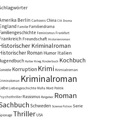
Schlagwörter
Amerika
Berlin
China
Cartoons
CIA
Drama
England
Familiendrama
Familie
Familiengeschichte
Feminismus
Frankfurt
Frankreich
Freundschaft
Historienroman
Historischer Kriminalroman
Historischer Roman
Italien
Humor
Kochbuch
Jugendbuch
Kalter Krieg
Kinderbuch
Krimi
Korruption
Krimialroman
Komödie
Kriminalroman
Kriminaloman
Liebe
Liebesgeschichte
Mafia
Mord
Politik
Roman
Rassismus
Psychothriller
Ratgeber
Sachbuch
Schweden
Serie
Science Fiction
Thriller
USA
Spionage