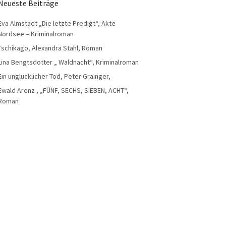
Neueste Beiträge
Eva Almstädt „Die letzte Predigt“, Akte
Nordsee – Kriminalroman
Tschikago, Alexandra Stahl, Roman
Lina Bengtsdotter „ Waldnacht“, Kriminalroman
Ein unglücklicher Tod, Peter Grainger,
Ewald Arenz , „FÜNF, SECHS, SIEBEN, ACHT“,
Roman