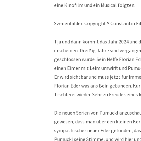
eine Kinofilm und ein Musical folgten.
Szenenbilder: Copyright ® Constantin F
Tja und dann kommt das Jahr 2024 und 
erscheinen. Dreißig Jahre sind vergangen
geschlossen wurde. Sein Neffe Florian Ede
einen Eimer mit Leim umwirft und Pumuck
Er wird sichtbar und muss jetzt für imme
Florian Eder was ans Bein gebunden. Kur
Tischlerei wieder. Sehr zu Freude seines 
Die neuen Serien von Pumuckl anzuschau
gewesen, dass man über den kleinen Kerl
sympathischer neuer Eder gefunden, dass
Pumuckl seine Stimme, und wird hier und