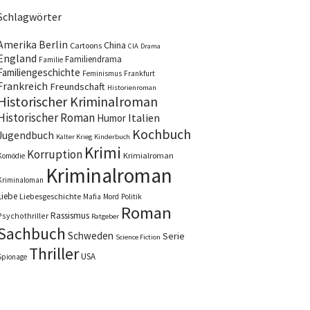
Schlagwörter
Amerika
Berlin
China
Cartoons
CIA
Drama
England
Familiendrama
Familie
Familiengeschichte
Feminismus
Frankfurt
Frankreich
Freundschaft
Historienroman
Historischer Kriminalroman
Historischer Roman
Italien
Humor
Kochbuch
Jugendbuch
Kalter Krieg
Kinderbuch
Krimi
Korruption
Krimialroman
Komödie
Kriminalroman
Kriminaloman
Liebe
Liebesgeschichte
Mafia
Mord
Politik
Roman
Rassismus
Psychothriller
Ratgeber
Sachbuch
Schweden
Serie
Science Fiction
Thriller
USA
Spionage