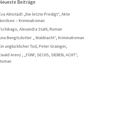
Neueste Beiträge
Eva Almstädt „Die letzte Predigt“, Akte
Nordsee – Kriminalroman
Tschikago, Alexandra Stahl, Roman
Lina Bengtsdotter „ Waldnacht“, Kriminalroman
Ein unglücklicher Tod, Peter Grainger,
Ewald Arenz , „FÜNF, SECHS, SIEBEN, ACHT“,
Roman