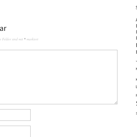
ar
e Felder sind mit
*
markiert