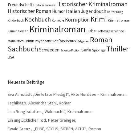
Historischer Kriminalroman
Freundschaft
Historienroman
Historischer Roman
Italien
Humor
Jugendbuch
Kalter Krieg
Krimi
Kochbuch
Korruption
Krimialroman
Komödie
Kinderbuch
Kriminalroman
Liebe
Liebesgeschichte
Kriminaloman
Roman
Rassismus
Psychothriller
Mafia
Mord
Politik
Ratgeber
Sachbuch
Thriller
Schweden
Serie
Spionage
Science Fiction
USA
Neueste Beiträge
Eva Almstädt „Die letzte Predigt“, Akte Nordsee – Kriminalroman
Tschikago, Alexandra Stahl, Roman
Lina Bengtsdotter „ Waldnacht“, Kriminalroman
Ein unglücklicher Tod, Peter Grainger,
Ewald Arenz , „FÜNF, SECHS, SIEBEN, ACHT“, Roman