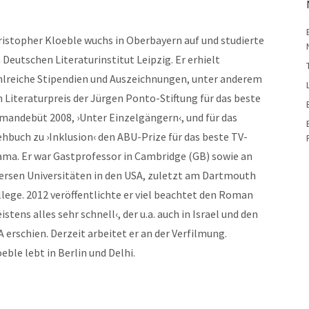
ristopher Kloeble wuchs in Oberbayern auf und studierte
Deutschen Literaturinstitut Leipzig. Er erhielt
hlreiche Stipendien und Auszeichnungen, unter anderem
 Literaturpreis der Jürgen Ponto-Stiftung für das beste
mandebüt 2008, ›Unter Einzelgängern‹, und für das
hbuch zu ›Inklusion‹ den ABU-Prize für das beste TV-
ama. Er war Gastprofessor in Cambridge (GB) sowie an
versen Universitäten in den USA, zuletzt am Dartmouth
lege. 2012 veröffentlichte er viel beachtet den Roman
istens alles sehr schnell‹, der u.a. auch in Israel und den
 erschien. Derzeit arbeitet er an der Verfilmung.
eble lebt in Berlin und Delhi.