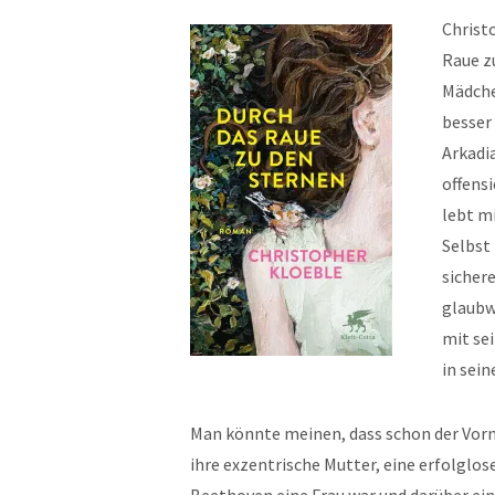
Christ
Raue z
Mädche
besser 
Arkadia
offensi
lebt m
Selbst
sicher
glaubw
mit se
in sei
Man könnte meinen, dass schon der Vorn
ihre exzentrische Mutter, eine erfolglose