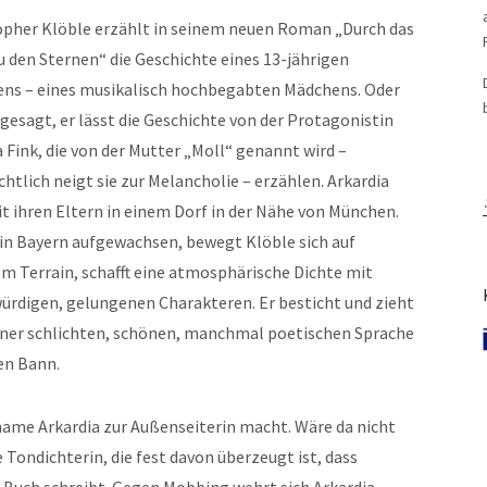
opher Klöble erzählt in seinem neuen Roman „Durch das
u den Sternen“ die Geschichte eines 13-jährigen
ns – eines musikalisch hochbegabten Mädchens. Oder
gesagt, er lässt die Geschichte von der Protagonistin
 Fink, die von der Mutter „Moll“ genannt wird –
chtlich neigt sie zur Melancholie – erzählen. Arkardia
it ihren Eltern in einem Dorf in der Nähe von München.
 in Bayern aufgewachsen, bewegt Klöble sich auf
em Terrain, schafft eine atmosphärische Dichte mit
ürdigen, gelungenen Charakteren. Er besticht und zieht
iner schlichten, schönen, manchmal poetischen Sprache
nen Bann.
ame Arkardia zur Außenseiterin macht. Wäre da nicht
 Tondichterin, die fest davon überzeugt ist, dass