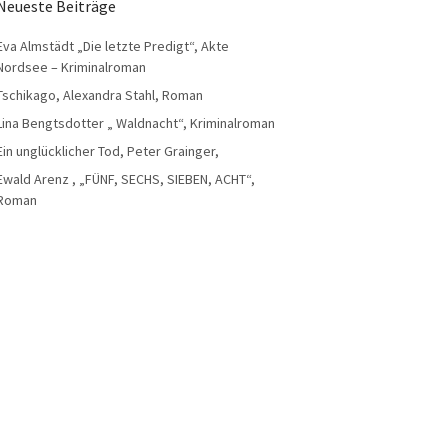
Neueste Beiträge
Eva Almstädt „Die letzte Predigt“, Akte
Nordsee – Kriminalroman
Tschikago, Alexandra Stahl, Roman
Lina Bengtsdotter „ Waldnacht“, Kriminalroman
Ein unglücklicher Tod, Peter Grainger,
Ewald Arenz , „FÜNF, SECHS, SIEBEN, ACHT“,
Roman