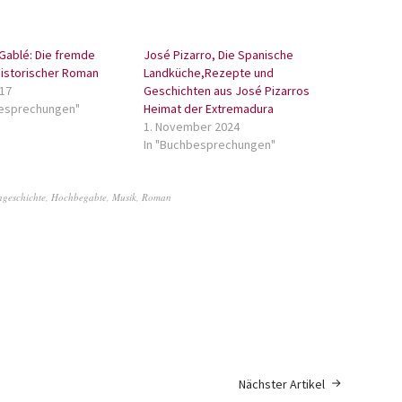
Gablé: Die fremde
José Pizarro, Die Spanische
Historischer Roman
Landküche,Rezepte und
017
Geschichten aus José Pizarros
besprechungen"
Heimat der Extremadura
1. November 2024
In "Buchbesprechungen"
ngeschichte
,
Hochbegabte
,
Musik
,
Roman
Nächster Artikel