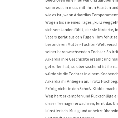
Beethoven eine Frau war und darüber ein
wenn es sein muss mit ihren Fäusten un
wie es ist, wenn Arkardias Temperament 
Wogen bis sie eines Tages „kurz weggeht
sich verstanden fühlt, der sie förderte,
Vaters gerät aus den Fugen. Ihm fehlt se
besonderen Mutter-Tochter-Welt verschl
seiner heranwachsenden Tochter. So irri
Arkardia ihre Geschichte erzählt und ma
getroffen hat, so überraschend ist ihr n
würde sie die Tochter in einem Knabench
Arkardia ihr Anliegen an. Trotz Hochbeg
Erfolg nicht in den Schoß. Klöble macht 
Weg hart erkämpfen und Rückschläge ein
dieser Teenager erwachsen, lernt das Un
künstlerisch. Mutig und unbeirrt überwin