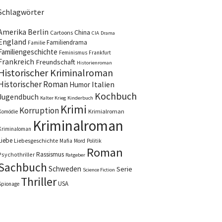
Schlagwörter
Amerika
Berlin
China
Cartoons
CIA
Drama
England
Familiendrama
Familie
Familiengeschichte
Feminismus
Frankfurt
Frankreich
Freundschaft
Historienroman
Historischer Kriminalroman
Historischer Roman
Italien
Humor
Kochbuch
Jugendbuch
Kalter Krieg
Kinderbuch
Krimi
Korruption
Krimialroman
Komödie
Kriminalroman
Kriminaloman
Liebe
Liebesgeschichte
Mafia
Mord
Politik
Roman
Rassismus
Psychothriller
Ratgeber
Sachbuch
Schweden
Serie
Science Fiction
Thriller
USA
Spionage