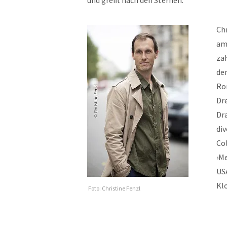
und greift nach den Sternen.
Ch
am 
za
den
Ro
Dre
Dr
di
Col
›Me
USA
Klo
Foto: Christine Fenzl