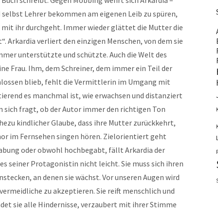
 Buch schreibt. Gegen Mobbing wehrt sich Arkardia –
d selbst Lehrer bekommen am eigenen Leib zu spüren,
mit ihr durchgeht. Immer wieder glättet die Mutter die
“. Arkardia verliert den einzigen Menschen, von dem sie
 immer unterstützte und schützte. Auch die Welt des
ine Frau. Ihm, dem Schreiner, dem immer ein Teil der
ossen blieb, fehlt die Vermittlerin im Umgang mit
tierend es manchmal ist, wie erwachsen und distanziert
n sich fragt, ob der Autor immer den richtigen Ton
ahezu kindlicher Glaube, dass ihre Mutter zurückkehrt,
or im Fernsehen singen hören. Zielorientiert geht
abung oder obwohl hochbegabt, fällt Arkardia der
es seiner Protagonistin nicht leicht. Sie muss sich ihren
stecken, an denen sie wächst. Vor unseren Augen wird
vermeidliche zu akzeptieren. Sie reift menschlich und
det sie alle Hindernisse, verzaubert mit ihrer Stimme