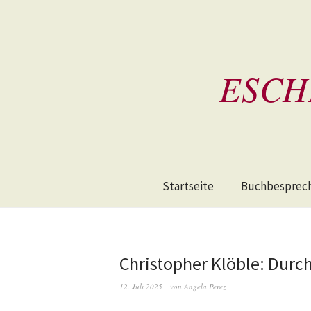
ESCH
Startseite
Buchbesprec
Christopher Klöble: Durc
12. Juli 2025
von
Angela Perez