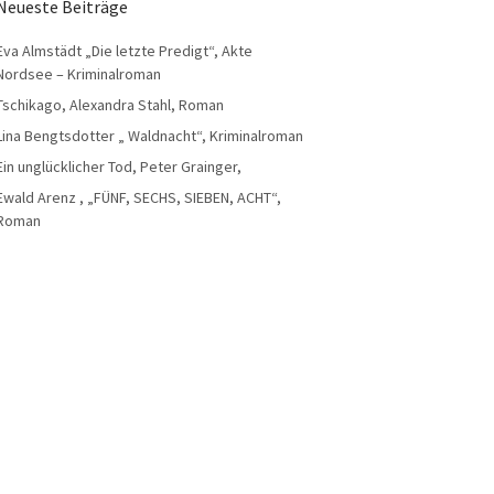
Neueste Beiträge
Eva Almstädt „Die letzte Predigt“, Akte
Nordsee – Kriminalroman
Tschikago, Alexandra Stahl, Roman
Lina Bengtsdotter „ Waldnacht“, Kriminalroman
Ein unglücklicher Tod, Peter Grainger,
Ewald Arenz , „FÜNF, SECHS, SIEBEN, ACHT“,
Roman