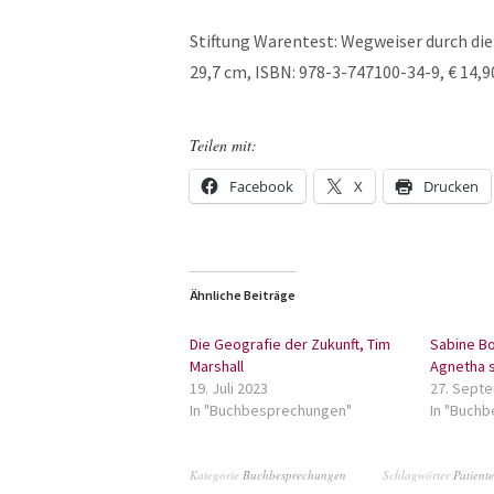
Stiftung Warentest: Wegweiser durch di
29,7 cm, ISBN: 978-3-747100-34-9, € 14,9
Teilen mit:
Facebook
X
Drucken
Ähnliche Beiträge
Die Geografie der Zukunft, Tim
Sabine Bo
Marshall
Agnetha s
19. Juli 2023
27. Sept
In "Buchbesprechungen"
In "Buch
Kategorie
Buchbesprechungen
Schlagwörter
Patient