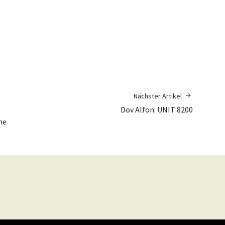
Nächster Artikel
Dov Alfon: UNIT 8200
he
y
WordPress
Theme: Weta von
Elmastudio
.