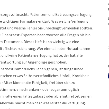
rsorgevollmacht, Patienten- und Betreuungsverfügung:
le wichtigen Formulare erklärt. Was welche Verfügung
istet und welche Fehler Sie unbedingt vermeiden sollten.
e Finanztest-Experten beantworten alle Fragen bis hin
m Testament. Dieses Heft ist so wichtig wie eine
ftpflichtversicherung. Wer einmal in der Notaufnahme
g und keine Patientenverfügung hatte, der hat alle
rantwortung auf Angehörige geschoben.
lbstbestimmt durchs Leben gehen, ist für gesunde
nschen etwas Selbstverständliches. Unfall, Krankheit
er Alter können die Fähigkeit, frei über sich zu
stimmen, einschränken – oder sogar unmöglich
m Falle eines Falles zulässt oder ablehnt, rettet seinen
. Aber wie macht man das? Was leistet die Verfügung?