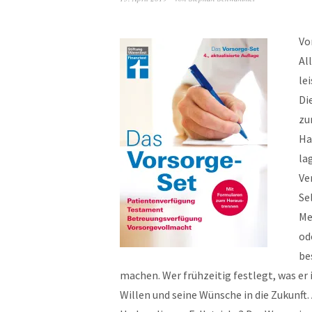
Vo
Al
le
Di
zu
Ha
la
Ve
Se
Me
od
be
machen. Wer frühzeitig festlegt, was er i
Willen und seine Wünsche in die Zukunft