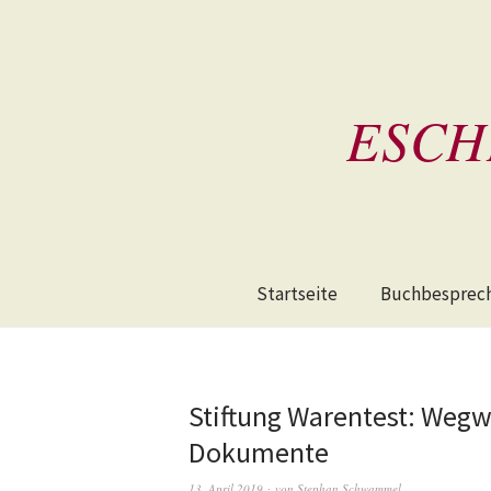
ESCH
Startseite
Buchbesprec
Stiftung Warentest: Wegw
Dokumente
13. April 2019
von
Stephan Schwammel