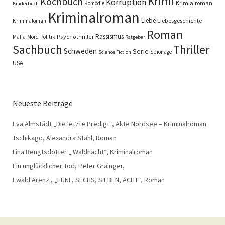
Krimi
Kochbuch
Korruption
Krimialroman
Komödie
Kinderbuch
Kriminalroman
Liebe
Liebesgeschichte
Kriminaloman
Roman
Rassismus
Psychothriller
Mafia
Mord
Politik
Ratgeber
Sachbuch
Thriller
Schweden
Serie
Spionage
Science Fiction
USA
Neueste Beiträge
Eva Almstädt „Die letzte Predigt“, Akte Nordsee – Kriminalroman
Tschikago, Alexandra Stahl, Roman
Lina Bengtsdotter „ Waldnacht“, Kriminalroman
Ein unglücklicher Tod, Peter Grainger,
Ewald Arenz , „FÜNF, SECHS, SIEBEN, ACHT“, Roman