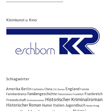
Kleinkunst u. Kino
Schlagwörter
England
Amerika
Berlin
China
Cartoons
Familie
CIA
Drama
Familiengeschichte
Frankreich
Familiendrama
Feminismus
Frankfurt
Historischer Kriminalroman
Freundschaft
Historienroman
Historischer Roman
Italien
Humor
Jugendbuch
Kalter Krieg