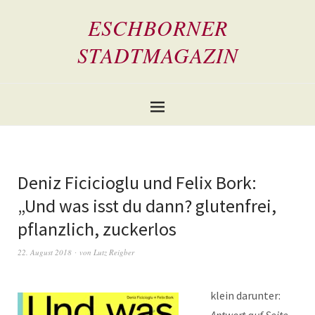
ESCHBORNER
STADTMAGAZIN
Deniz Ficicioglu und Felix Bork:
„Und was isst du dann? glutenfrei,
pflanzlich, zuckerlos
22. August 2018
von
Lutz Reigber
klein darunter: