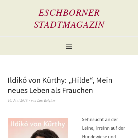
ESCHBORNER
STADTMAGAZIN
Ildikó von Kürthy: „Hilde“, Mein
neues Leben als Frauchen
16. Juni 2018
von
Lutz Reigber
Sehnsucht an der
Leine, Irrsinn auf der
Hundewiese und