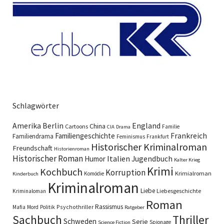
Schlagwörter
England
Amerika
Berlin
China
Cartoons
Familie
CIA
Drama
Familiengeschichte
Frankreich
Familiendrama
Feminismus
Frankfurt
Historischer Kriminalroman
Freundschaft
Historienroman
Historischer Roman
Italien
Humor
Jugendbuch
Kalter Krieg
Krimi
Kochbuch
Korruption
Krimialroman
Komödie
Kinderbuch
Kriminalroman
Liebe
Liebesgeschichte
Kriminaloman
Roman
Rassismus
Psychothriller
Mafia
Mord
Politik
Ratgeber
Sachbuch
Thriller
Schweden
Serie
Spionage
Science Fiction