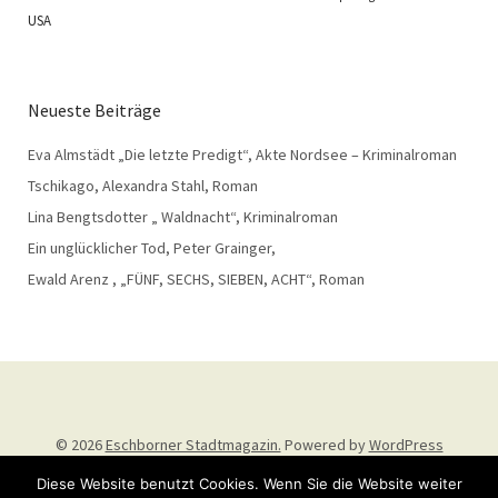
USA
Neueste Beiträge
Eva Almstädt „Die letzte Predigt“, Akte Nordsee – Kriminalroman
Tschikago, Alexandra Stahl, Roman
Lina Bengtsdotter „ Waldnacht“, Kriminalroman
Ein unglücklicher Tod, Peter Grainger,
Ewald Arenz , „FÜNF, SECHS, SIEBEN, ACHT“, Roman
© 2026
Eschborner Stadtmagazin.
Powered by
WordPress
Theme: Weta von
Elmastudio
.
Diese Website benutzt Cookies. Wenn Sie die Website weiter