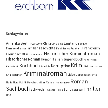
Schlagwörter
England
Amerika
Berlin
China
Cartoons
Familie
CIA
Drama
Familiengeschichte
Frankreich
Familiendrama
Feminismus
Frankfurt
Historischer Kriminalroman
Freundschaft
Historienroman
Historischer Roman
Italien
Humor
Jugendbuch
Kalter Krieg
Krimi
Kochbuch
Korruption
Krimialroman
Komödie
Kinderbuch
Kriminalroman
Liebe
Liebesgeschichte
Kriminaloman
Roman
Rassismus
Psychothriller
Mafia
Mord
Politik
Ratgeber
Sachbuch
Thriller
Schweden
Serie
Spionage
Science Fiction
USA