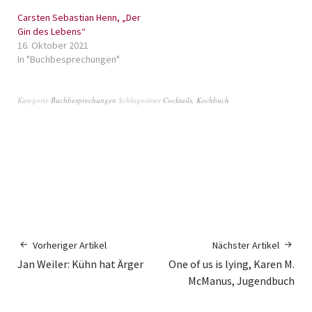
Carsten Sebastian Henn, „Der
Gin des Lebens“
16. Oktober 2021
In "Buchbesprechungen"
Kategorie
Buchbesprechungen
Schlagwörter
Cocktails
,
Kochbuch
Vorheriger Artikel
Nächster Artikel
Jan Weiler: Kühn hat Ärger
One of us is lying, Karen M.
McManus, Jugendbuch