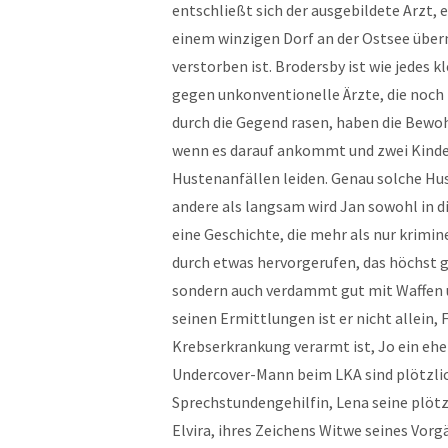
entschließt sich der ausgebildete Arzt,
einem winzigen Dorf an der Ostsee über
verstorben ist. Brodersby ist wie jedes k
gegen unkonventionelle Ärzte, die noch n
durch die Gegend rasen, haben die Bewohn
wenn es darauf ankommt und zwei Kinder 
Hustenanfällen leiden. Genau solche Hus
andere als langsam wird Jan sowohl in d
eine Geschichte, die mehr als nur krimin
durch etwas hervorgerufen, das höchst gif
sondern auch verdammt gut mit Waffen 
seinen Ermittlungen ist er nicht allein, 
Krebserkrankung verarmt ist, Jo ein e
Undercover-Mann beim LKA sind plötzlich
Sprechstundengehilfin, Lena seine plötz
Elvira, ihres Zeichens Witwe seines Vorg