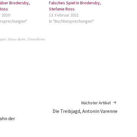
 über Brodersby,
Falsches Spiel in Brodersby,
Ross
Stefanie Ross
r 2020
13. Februar 2021
besprechungen"
In "Buchbesprechungen"
mpfer
,
Ostsee-Krimi
,
Umweltkrimi
Nächster Artikel
Die Treibjagd, Antonin Varenne
ahn der