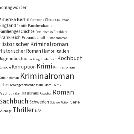
Schlagwörter
Amerika
Berlin
China
Cartoons
CIA
Drama
England
Familiendrama
Familie
Familiengeschichte
Feminismus
Frankfurt
Frankreich
Freundschaft
Historienroman
Historischer Kriminalroman
Historischer Roman
Italien
Humor
Kochbuch
Jugendbuch
Kalter Krieg
Kinderbuch
Krimi
Korruption
Krimialroman
Komödie
Kriminalroman
Kriminaloman
Liebe
Liebesgeschichte
Mafia
Mord
Politik
Roman
Rassismus
Psychothriller
Ratgeber
Sachbuch
Schweden
Serie
Science Fiction
Thriller
USA
Spionage