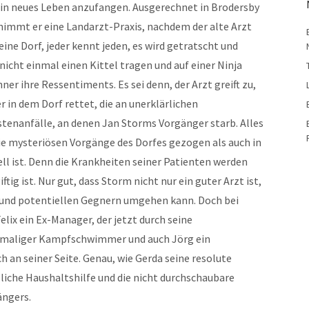
 ein neues Leben anzufangen. Ausgerechnet in Brodersby
nimmt er eine Landarzt-Praxis, nachdem der alte Arzt
leine Dorf, jeder kennt jeden, es wird getratscht und
icht einmal einen Kittel tragen und auf einer Ninja
er ihre Ressentiments. Es sei denn, der Arzt greift zu,
in dem Dorf rettet, die an unerklärlichen
tenanfälle, an denen Jan Storms Vorgänger starb. Alles
ie mysteriösen Vorgänge des Dorfes gezogen als auch in
ell ist. Denn die Krankheiten seiner Patienten werden
tig ist. Nur gut, dass Storm nicht nur ein guter Arzt ist,
und potentiellen Gegnern umgehen kann. Doch bei
Felix ein Ex-Manager, der jetzt durch seine
hemaliger Kampfschwimmer und auch Jörg ein
 an seiner Seite. Genau, wie Gerda seine resolute
liche Haushaltshilfe und die nicht durchschaubare
ängers.