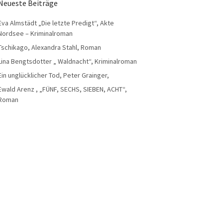
Neueste Beiträge
Eva Almstädt „Die letzte Predigt“, Akte
Nordsee – Kriminalroman
Tschikago, Alexandra Stahl, Roman
Lina Bengtsdotter „ Waldnacht“, Kriminalroman
Ein unglücklicher Tod, Peter Grainger,
Ewald Arenz , „FÜNF, SECHS, SIEBEN, ACHT“,
Roman