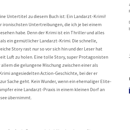
ine Untertitel zu diesem Buch ist: Ein Landarzt-Krimi!
r ironischsten Untertreibungen, die ich je bei einem
esehen habe. Denn der Krimi ist ein Thriller und alles
als ein gemütlicher Landarzt-Krimi. Die schnelle,
eiche Story rast nur so vor sich hin und der Leser hat
it Luft zu holen. Eine tolle Story, super Protagonisten
r allem die gelungene Mischung zwischen einer als
Krimi angesiedelten Action-Geschichte, bei der er
 zur Sache geht. Kein Wunder, wenn ein ehemaliger Elite-
mpfer eine Landarzt-Praxis in einem kleinen Dorf an
tsee übernimmt.