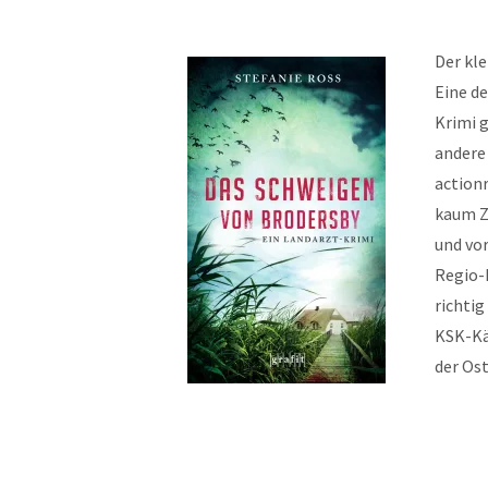
Der kle
Eine de
Krimi g
andere 
actionr
kaum Ze
und vo
Regio-
richtig
KSK-Kä
der Os