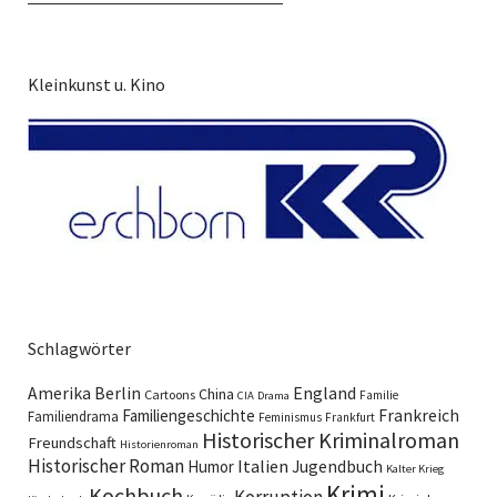
Kleinkunst u. Kino
Schlagwörter
England
Amerika
Berlin
China
Cartoons
Familie
CIA
Drama
Familiengeschichte
Frankreich
Familiendrama
Feminismus
Frankfurt
Historischer Kriminalroman
Freundschaft
Historienroman
Historischer Roman
Italien
Humor
Jugendbuch
Kalter Krieg
Krimi
Kochbuch
Korruption