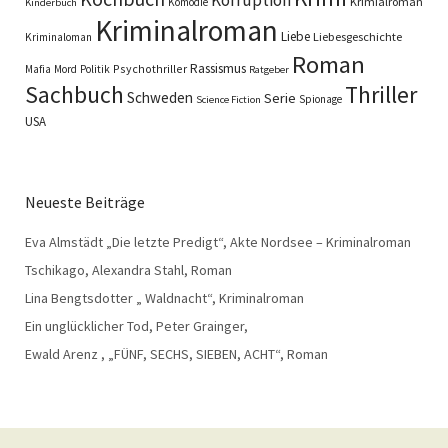
Krimialroman
Komödie
Kinderbuch
Kriminalroman
Liebe
Liebesgeschichte
Kriminaloman
Roman
Rassismus
Psychothriller
Mafia
Mord
Politik
Ratgeber
Sachbuch
Thriller
Schweden
Serie
Spionage
Science Fiction
USA
Neueste Beiträge
Eva Almstädt „Die letzte Predigt“, Akte Nordsee – Kriminalroman
Tschikago, Alexandra Stahl, Roman
Lina Bengtsdotter „ Waldnacht“, Kriminalroman
Ein unglücklicher Tod, Peter Grainger,
Ewald Arenz , „FÜNF, SECHS, SIEBEN, ACHT“, Roman