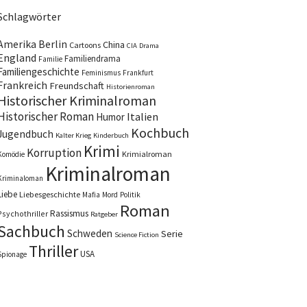
Schlagwörter
Amerika
Berlin
China
Cartoons
CIA
Drama
England
Familiendrama
Familie
Familiengeschichte
Feminismus
Frankfurt
Frankreich
Freundschaft
Historienroman
Historischer Kriminalroman
Historischer Roman
Italien
Humor
Kochbuch
Jugendbuch
Kalter Krieg
Kinderbuch
Krimi
Korruption
Krimialroman
Komödie
Kriminalroman
Kriminaloman
Liebe
Liebesgeschichte
Mafia
Mord
Politik
Roman
Rassismus
Psychothriller
Ratgeber
Sachbuch
Schweden
Serie
Science Fiction
Thriller
USA
Spionage