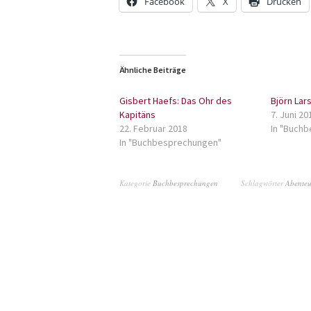
Facebook
X
Drucken
Ähnliche Beiträge
Gisbert Haefs: Das Ohr des
Björn Lar
Kapitäns
7. Juni 20
22. Februar 2018
In "Buch
In "Buchbesprechungen"
Kategorie
Buchbesprechungen
Schlagwörter
Abente