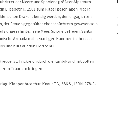
aubritter der Meere und Spaniens größter Alptraum:
in Elisabeth I., 1581 zum Ritter geschlagen. Mac P.
 Menschen Drake lebendig werden, den engagierten
 der Frauen gegenüber eher schüchtern gewesen sein
 aufs ungezähmte, freie Meer, Spione befreien, Santo
anische Armada mit neuartigen Kanonen in ihr nasses
los und Kurs auf den Horizont!
Freude ist. Trickreich durch die Karibik und mit vollen
uns zum Träumen bringen.
erlag, Klappenbroschur, Knaur TB, 656 S
.
,
ISBN: 978-3-