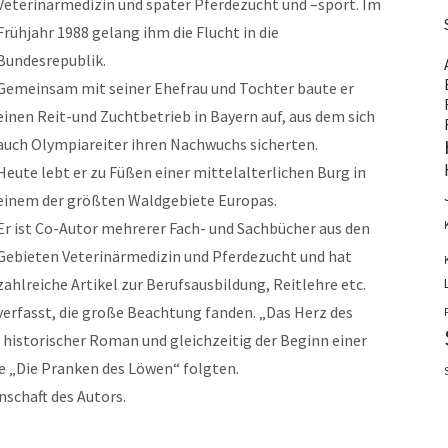
Veterinärmedizin und später Pferdezucht und –sport. Im
Frühjahr 1988 gelang ihm die Flucht in die
Bundesrepublik.
Gemeinsam mit seiner Ehefrau und Tochter baute er
einen Reit-und Zuchtbetrieb in Bayern auf, aus dem sich
auch Olympiareiter ihren Nachwuchs sicherten.
Heute lebt er zu Füßen einer mittelalterlichen Burg in
einem der größten Waldgebiete Europas.
Er ist Co-Autor mehrerer Fach- und Sachbücher aus den
Gebieten Veterinärmedizin und Pferdezucht und hat
zahlreiche Artikel zur Berufsausbildung, Reitlehre etc.
verfasst, die große Beachtung fanden. „Das Herz des
r historischer Roman und gleichzeitig der Beginn einer
e „Die Pranken des Löwen“ folgten.
nschaft des Autors.