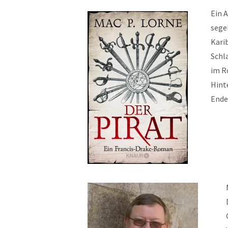
Ein 
sege
Kari
Schl
im R
Hint
Ende