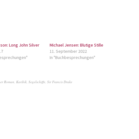
sson: Long John Silver
Michael Jensen: Blutige Stille
17
11. September 2022
besprechungen"
In "Buchbesprechungen"
uer Roman
,
Karibik
,
Segelschiffe
,
Sir Francis Drake