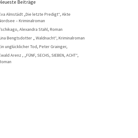
Neueste Beiträge
Eva Almstädt „Die letzte Predigt“, Akte
Nordsee – Kriminalroman
Tschikago, Alexandra Stahl, Roman
Lina Bengtsdotter „ Waldnacht“, Kriminalroman
Ein unglücklicher Tod, Peter Grainger,
Ewald Arenz , „FÜNF, SECHS, SIEBEN, ACHT“,
Roman