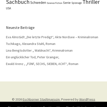
Sachbuch
Thriller
Schweden
Serie
Spionage
Science Fiction
USA
Neueste Beiträge
Eva Almstädt „Die letzte Predigt“, Akte Nordsee – Kriminalroman
Tschikago, Alexandra Stahl, Roman
Lina Bengtsdotter „ Waldnacht“, Kriminalroman
Ein unglücklicher Tod, Peter Grainger,
Ewald Arenz , „FÜNF, SECHS, SIEBEN, ACHT“, Roman
© 2026
Eschborner Stadtmagazin.
Powered by
WordPress
Theme: Weta von
Elmastudio
.