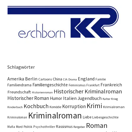
Schlagwörter
England
Amerika
Berlin
China
Cartoons
Familie
CIA
Drama
Familiengeschichte
Frankreich
Familiendrama
Feminismus
Frankfurt
Historischer Kriminalroman
Freundschaft
Historienroman
Historischer Roman
Italien
Humor
Jugendbuch
Kalter Krieg
Krimi
Kochbuch
Korruption
Krimialroman
Komödie
Kinderbuch
Kriminalroman
Liebe
Liebesgeschichte
Kriminaloman
Roman
Rassismus
Psychothriller
Mafia
Mord
Politik
Ratgeber