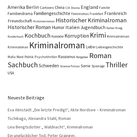
England
Amerika
Berlin
China
Cartoons
Familie
CIA
Drama
Familiengeschichte
Frankreich
Familiendrama
Feminismus
Frankfurt
Historischer Kriminalroman
Freundschaft
Historienroman
Historischer Roman
Italien
Humor
Jugendbuch
Kalter Krieg
Krimi
Kochbuch
Korruption
Krimialroman
Komödie
Kinderbuch
Kriminalroman
Liebe
Liebesgeschichte
Kriminaloman
Roman
Rassismus
Psychothriller
Mafia
Mord
Politik
Ratgeber
Sachbuch
Thriller
Schweden
Serie
Spionage
Science Fiction
USA
Neueste Beiträge
Eva Almstädt „Die letzte Predigt“, Akte Nordsee – Kriminalroman
Tschikago, Alexandra Stahl, Roman
Lina Bengtsdotter „ Waldnacht“, Kriminalroman
Ein unglücklicher Tod, Peter Grainger,