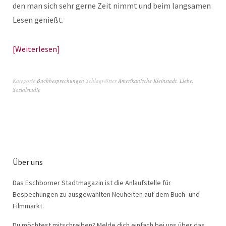
den man sich sehr gerne Zeit nimmt und beim langsamen
Lesen genießt.
Weiterlesen
Kategorie
Buchbesprechungen
Schlagwörter
Amerikanische Kleinstadt
,
Liebe
,
Sozialstudie
Über uns
Das Eschborner Stadtmagazin ist die Anlaufstelle für
Bespechungen zu ausgewählten Neuheiten auf dem Buch- und
Filmmarkt.
Du möchtest mitschreiben? Melde dich einfach bei uns über das