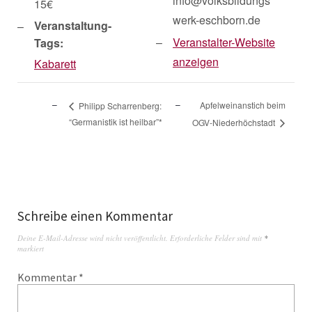
info@volksbildungs
15€
werk-eschborn.de
Veranstaltung-
Veranstalter-Website
Tags:
anzeigen
Kabarett
Apfelweinanstich beim
Philipp Scharrenberg:
“Germanistik ist heilbar”*
OGV-Niederhöchstadt
Schreibe einen Kommentar
Deine E-Mail-Adresse wird nicht veröffentlicht.
Erforderliche Felder sind mit
*
markiert
Kommentar
*