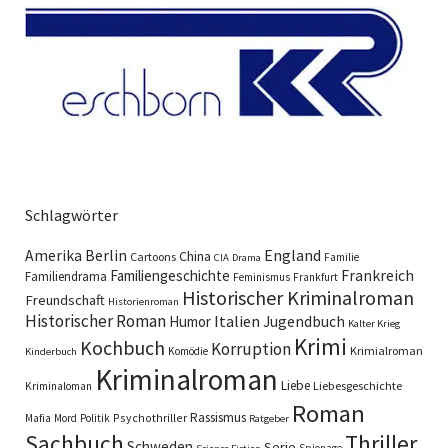
Schlagwörter
England
Amerika
Berlin
China
Cartoons
Familie
CIA
Drama
Familiengeschichte
Frankreich
Familiendrama
Feminismus
Frankfurt
Historischer Kriminalroman
Freundschaft
Historienroman
Historischer Roman
Italien
Humor
Jugendbuch
Kalter Krieg
Krimi
Kochbuch
Korruption
Krimialroman
Komödie
Kinderbuch
Kriminalroman
Liebe
Liebesgeschichte
Kriminaloman
Roman
Rassismus
Psychothriller
Mafia
Mord
Politik
Ratgeber
Sachbuch
Thriller
Schweden
Serie
Spionage