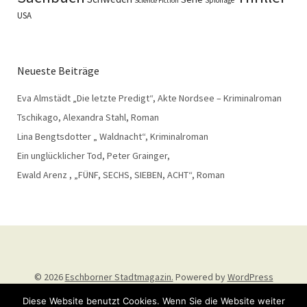
Science Fiction
USA
Neueste Beiträge
Eva Almstädt „Die letzte Predigt“, Akte Nordsee – Kriminalroman
Tschikago, Alexandra Stahl, Roman
Lina Bengtsdotter „ Waldnacht“, Kriminalroman
Ein unglücklicher Tod, Peter Grainger,
Ewald Arenz , „FÜNF, SECHS, SIEBEN, ACHT“, Roman
© 2026
Eschborner Stadtmagazin.
Powered by
WordPress
Theme: Weta von
Elmastudio
.
Diese Website benutzt Cookies. Wenn Sie die Website weiter