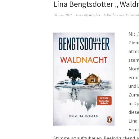
Lina Bengtsdotter „ Wald
26. Juli 2026
von
Lutz Reigber
Schreibe einen Komment
Mit 
Pienn
atmo
steht
Mord
ermi
und L
Zumal
in D
dies
Lina
Ermi
Stimmung aufzubauen. Beeindruckend, wi