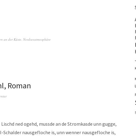
en an der Küste
,
Nordseeatmosphäre
hl, Roman
entar
 Lischd ned ogehd, mussde an de Stromkasde unn gugge,
FI-Schalder nausgefloche is, unn wenner nausgefloche is,