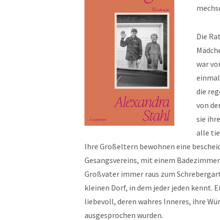
mechsd
Die Rat
Mädchen
war von
einmal
die re
von der
sie ihr
alle ti
Ihre Großeltern bewohnen eine beschei
Gesangsvereins, mit einem Badezimmer
Großvater immer raus zum Schrebergarte
kleinen Dorf, in dem jeder jeden kennt. 
liebevoll, deren wahres Inneres, ihre Wü
ausgesprochen wurden.