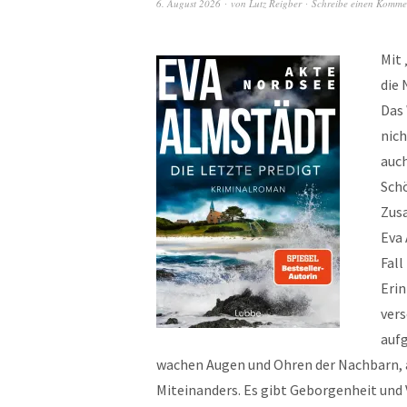
6. August 2026
von
Lutz Reigber
Schreibe einen Komme
Mit 
die 
Das 
nic
auch
Schö
Zus
Eva 
Fall
Erin
vers
aufg
wachen Augen und Ohren der Nachbarn, ab
Miteinanders. Es gibt Geborgenheit und 