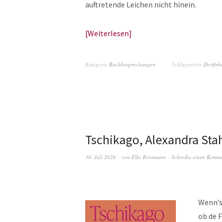
auftretende Leichen nicht hinein.
Weiterlesen
Kategorie
Buchbesprechungen
Schlagwörter
Dorfleb
Tschikago, Alexandra Sta
30. Juli 2026
von
Elke Rossmann
Schreibe einen Komm
Wenn’s
ob de 