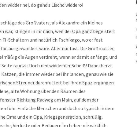
en widder nei, do gehd’s Lischd widdero!
schläge des Großvaters, als Alexandra ein kleines
 war, klingen in ihr nach, weil der Opa ganz begeistert
 FI-Schaltern und natürlich Tschikago, wo er fast
 hin ausgewandert wäre. Aber nur fast. Die Großmutter,
gelmäßig die Augen verdreht, wenn er damit anfängt, und
 Seite raunzt: Doch ned widder der Scheiß! Dabei herzt
e Katzen, die immer wieder bei ihr landen, genau wie sie
erischen Streuner durchfüttert bei ihren Spaziergängen.
dene, alte Wohnung über den Räumen des
fenster Richtung Radweg am Main, auf dem der
n fuhr. Einfache Menschen und doch so typisch in dem
Eine Oma und ein Opa, Kriegsgeneration, schrullig,
nsche, Verluste oder Bedauern im Leben nie wirklich