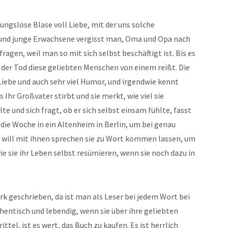
ngslose Blase voll Liebe, mit der uns solche
und junge Erwachsene vergisst man, Oma und Opa nach
ragen, weil man so mit sich selbst beschäftigt ist. Bis es
r der Tod diese geliebten Menschen von einem reißt. Die
Liebe und auch sehr viel Humor, und irgendwie kennt
 Ihr Großvater stirbt und sie merkt, wie viel sie
e und sich fragt, ob er sich selbst einsam fühlte, fasst
die Woche in ein Altenheim in Berlin, um bei genau
e will mit ihnen sprechen sie zu Wort kommen lassen, um
ie sie ihr Leben selbst resümieren, wenn sie noch dazu in
ark geschrieben, da ist man als Leser bei jedem Wort bei
thentisch und lebendig, wenn sie über ihre geliebten
ttel, ist es wert, das Buch zu kaufen. Es ist herrlich