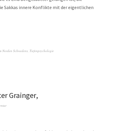
sie Sakkas innere Konflikte mit der eigentlichen
m Norden Schwedens
,
Tiefenpsychologie
ter Grainger,
entar