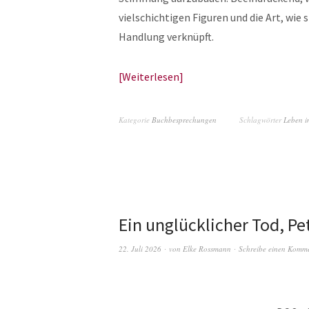
vielschichtigen Figuren und die Art, wie 
Handlung verknüpft.
Weiterlesen
Kategorie
Buchbesprechungen
Schlagwörter
Leben i
Ein unglücklicher Tod, Pe
22. Juli 2026
von
Elke Rossmann
Schreibe einen Komm