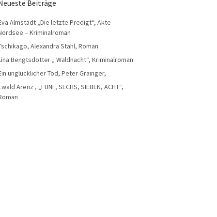
Neueste Beiträge
Eva Almstädt „Die letzte Predigt“, Akte
Nordsee – Kriminalroman
Tschikago, Alexandra Stahl, Roman
Lina Bengtsdotter „ Waldnacht“, Kriminalroman
Ein unglücklicher Tod, Peter Grainger,
Ewald Arenz , „FÜNF, SECHS, SIEBEN, ACHT“,
Roman