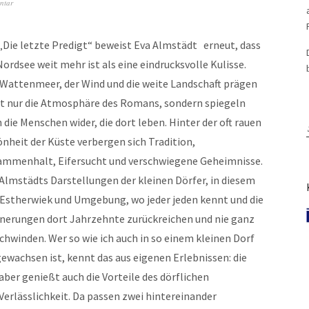
ntar
„Die letzte Predigt“ beweist Eva Almstädt erneut, dass
Nordsee weit mehr ist als eine eindrucksvolle Kulisse.
Wattenmeer, der Wind und die weite Landschaft prägen
ht nur die Atmosphäre des Romans, sondern spiegeln
 die Menschen wider, die dort leben. Hinter der oft rauen
nheit der Küste verbergen sich Tradition,
ammenhalt, Eifersucht und verschwiegene Geheimnisse.
Almstädts Darstellungen der kleinen Dörfer, in diesem
 Estherwiek und Umgebung, wo jeder jeden kennt und die
nerungen dort Jahrzehnte zurückreichen und nie ganz
chwinden. Wer so wie ich auch in so einem kleinen Dorf
ewachsen ist, kennt das aus eigenen Erlebnissen: die
er genießt auch die Vorteile des dörflichen
Verlässlichkeit. Da passen zwei hintereinander