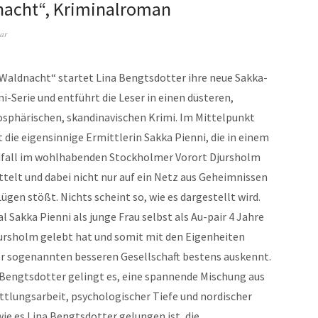
nacht“, Kriminalroman
ar
„Waldnacht“ startet Lina Bengtsdotter ihre neue Sakka-
i-Serie und entführt die Leser in einen düsteren,
sphärischen, skandinavischen Krimi. Im Mittelpunkt
 die eigensinnige Ermittlerin Sakka Pienni, die in einem
fall im wohlhabenden Stockholmer Vorort Djursholm
ttelt und dabei nicht nur auf ein Netz aus Geheimnissen
ügen stößt. Nichts scheint so, wie es dargestellt wird.
 Sakka Pienni als junge Frau selbst als Au-pair 4 Jahre
jursholm gelebt hat und somit mit den Eigenheiten
er sogenannten besseren Gesellschaft bestens auskennt.
 Bengtsdotter gelingt es, eine spannende Mischung aus
ttlungsarbeit, psychologischer Tiefe und nordischer
e es Lina Bengtsdotter gelungen ist, die