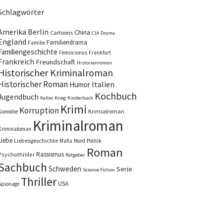
Schlagwörter
Amerika
Berlin
China
Cartoons
CIA
Drama
England
Familiendrama
Familie
Familiengeschichte
Feminismus
Frankfurt
Frankreich
Freundschaft
Historienroman
Historischer Kriminalroman
Historischer Roman
Italien
Humor
Kochbuch
Jugendbuch
Kalter Krieg
Kinderbuch
Krimi
Korruption
Krimialroman
Komödie
Kriminalroman
Kriminaloman
Liebe
Liebesgeschichte
Mafia
Mord
Politik
Roman
Rassismus
Psychothriller
Ratgeber
Sachbuch
Schweden
Serie
Science Fiction
Thriller
USA
Spionage