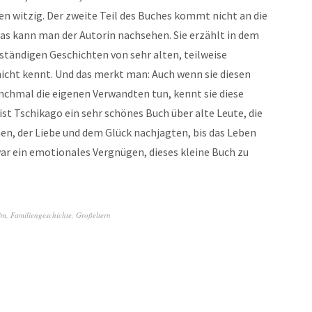
n witzig. Der zweite Teil des Buches kommt nicht an die
as kann man der Autorin nachsehen. Sie erzählt in dem
lständigen Geschichten von sehr alten, teilweise
 nicht kennt. Und das merkt man: Auch wenn sie diesen
nchmal die eigenen Verwandten tun, kennt sie diese
st Tschikago ein sehr schönes Buch über alte Leute, die
n, der Liebe und dem Glück nachjagten, bis das Leben
 war ein emotionales Vergnügen, dieses kleine Buch zu
im
,
Familiengeschichte
,
Großeltern