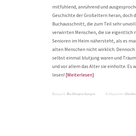
mitfühlend, anrührend und ausgesproche
Geschichte der Großeltern heran, doch d
Buchausschnitt, die zum Teil sehr unvol
verwirrten Menschen, die sie eigentlich
Senioren im Heim nähersteht, als es ma
alten Menschen nicht wirklich. Dennoch i
selbst einmal blutjung waren und Träume
und vor allem das Alter sie einholte. Es
lesen!
Weiterlesen
Kategorie
Buchbesprechungen
Schlagwörter
Altenhe